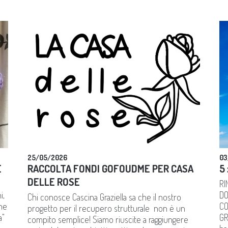
25/05/2026
03
E
RACCOLTA FONDI GOFOUDME PER CASA
5 
DELLE ROSE
RI
i,
DO
Chi conosce Cascina Graziella sa che il nostro
che
CO
progetto per il recupero strutturale non è un
a"
GR
compito semplice! Siamo riuscite a raggiungere