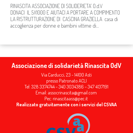
RINASCITA ASSOCIAZIONE DI SOLIDERIETA’ O.d.V
DONACI IL 5X1000 E AIUTACI A PORTARE A COMPIMENTO
LA RISTRUTTURAZIONE DI CASCINA GRAZIELLA casa di
accoglienza per donne e bambini vittime di...
Associazione di solidarietà Rinascita OdV
Via Carducci, 23 - 14100 Asti
presso Patronato ACLI
Tel: 328 3374744 – 340 3034386 – 347 4137191
Email:
assocrinascita@gmail.com
Pec:
rinascitaass@pec.it
Realizzato gratuitamente con i servizi del CSVAA